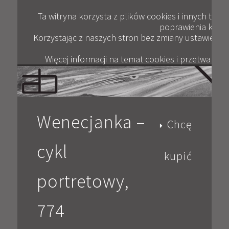
Plik
ANDRZEJ BERTRANDT
JAK KUPOWAĆ
KONTAKT
WYWIADY
GALERIA
OPINIE
BLOG
FILM
Ta witryna korzysta z plików cookies i innych tec
poprawienia komfor
Korzystając z naszych stron bez zmiany ustawień pr
Więcej informacji na temat cookies i przetwarza
Wenecjanka –
Chcę
cykl
kupić
portretowy,
774