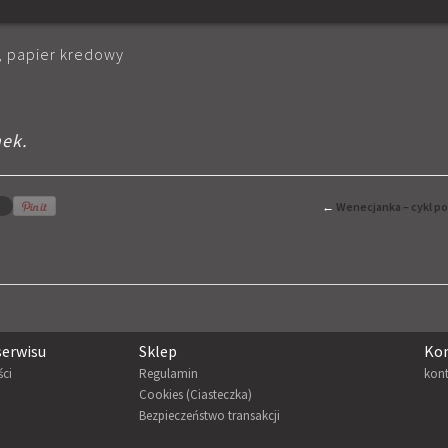
, papier kredowy
nek.
←
Wenecjanka – cykl po
serwisu
Sklep
Ko
ści
Regulamin
kont
Cookies (Ciasteczka)
Bezpieczeństwo transakcji