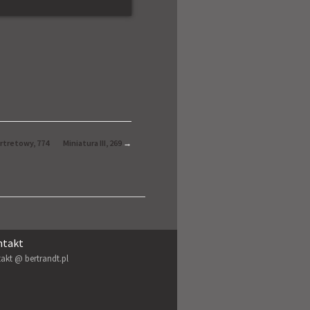
rtretowy, 774
Miniatura III, 269
→
ntakt
akt @ bertrandt.pl