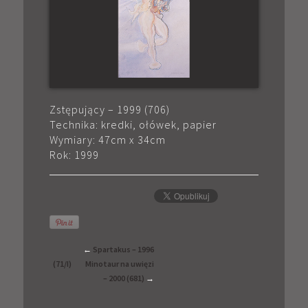
Zstępujący – 1999 (706)
Technika: kredki, ołówek, papier
Wymiary: 47cm x 34cm
Rok: 1999
←
Spartakus – 1996
(71/I)
Minotaur na uwięzi
– 2000 (681)
→