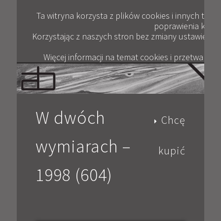
Plik
ANDRZEJ BERTRANDT
JAK KUPOWAĆ
KONTAKT
WYWIADY
GALERIA
OPINIE
BLOG
FILM
Ta witryna korzysta z plików cookies i innych tec
poprawienia komfor
Korzystając z naszych stron bez zmiany ustawień pr
Więcej informacji na temat cookies i przetwarza
W dwóch
Chcę
wymiarach –
kupić
1998 (604)