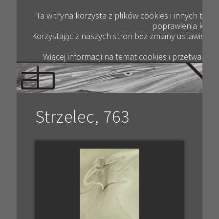
Plik
ANDRZEJ BERTRANDT
JAK KUPOWAĆ
KONTAKT
WYWIADY
GALERIA
OPINIE
BLOG
FILM
Ta witryna korzysta z plików cookies i innych tec
poprawienia komfor
Korzystając z naszych stron bez zmiany ustawień pr
Więcej informacji na temat cookies i przetwarza
Strzelec, 763