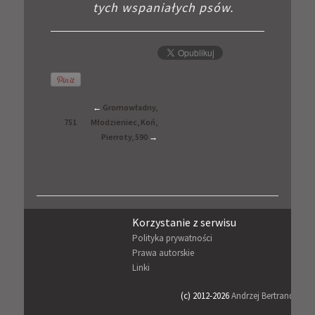
tych wspaniałych psów.
←
Gromowładny,
751
Młodzieniec, Koń,
Pierroty, 590
→
Korzystanie z serwisu
Sk
Polityka prywatności
Re
Prawa autorskie
Coo
Linki
Bez
(c) 2012-2026
Andrzej Bertrandt
Proj