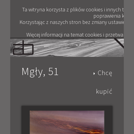
Plik
ANDRZEJ BERTRANDT
JAK KUPOWAĆ
KONTAKT
WYWIADY
GALERIA
OPINIE
BLOG
FILM
Ta witryna korzysta z plików cookies i innych tec
poprawienia komfor
Korzystając z naszych stron bez zmiany ustawień pr
Więcej informacji na temat cookies i przetwarza
Mgły, 51
Chcę
kupić