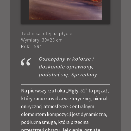
Technika: olej na płycie
Wymiary: 39×23 cm
Rok: 1994
Oszczędny w kolorze i
doskonale oprawiony,
podobał się. Sprzedany.
Na pierwszy rzut oka „Mgły, 51” to pejzaż,
który zanurza widza w eterycznej, niemal
onirycznej atmosferze. Centralnym
elementem kompozycji jest dynamiczna,
podłużna smuga, która przecina
przestrzeń obrazu. Jej ciepłe, ogniste