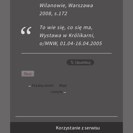
Wilanowie, Warszawa
2008, s.172
To wie się, co się ma,
Wystawa w Królikarni,
o/MNW, 01.04-16.04.2005
←
Fatalny dzień
Błąd
szeryfa
→
Korzystanie z serwisu
Sk