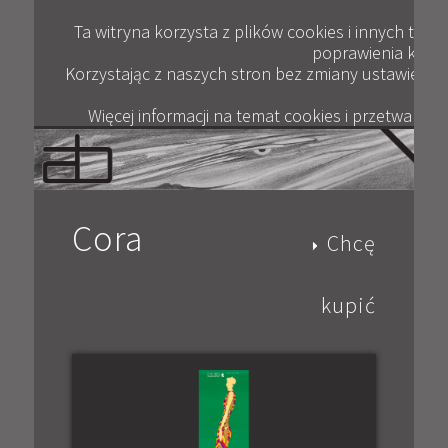
Plik
ANDRZEJ BERTRANDT
JAK KUPOWAĆ
KONTAKT
WYWIADY
GALERIA
OPINIE
BLOG
FILM
Ta witryna korzysta z plików cookies i innych tec
poprawienia komfor
Korzystając z naszych stron bez zmiany ustawień pr
Więcej informacji na temat cookies i przetwarza
Cora
Chcę
kupić