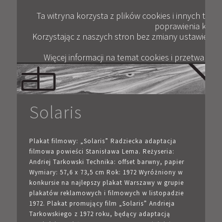
Plik
ANDRZEJ BERTRANDT
JAK KUPOWAĆ
KONTAKT
WYWIADY
GALERIA
OPINIE
BLOG
FILM
Ta witryna korzysta z plików cookies i innych tec
poprawienia komfor
Korzystając z naszych stron bez zmiany ustawień pr
Więcej informacji na temat cookies i przetwarza
Solaris
Plakat filmowy: „Solaris” Radziecka adaptacja
filmowa powieści Stanisława Lema. Reżyseria:
Andriej Tarkowski Technika: offset barwny, papier
Wymiary: 57,6 x 73,5 cm Rok: 1972 Wyróżniony w
konkursie na najlepszy plakat Warszawy w grupie
plakatów reklamowych i filmowych w listopadzie
1972. Plakat promujący film „Solaris” Andrieja
Tarkowskiego z 1972 roku, będący adaptacją