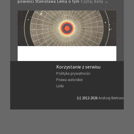
powieści Stanisława Lema o tym
Czytaj dalej →
Korzystanie z serwisu
Sk
Polityka prywatności
Re
Prawa autorskie
Coo
Linki
Bez
(c) 2012-2026
Andrzej Bertrandt
Proj