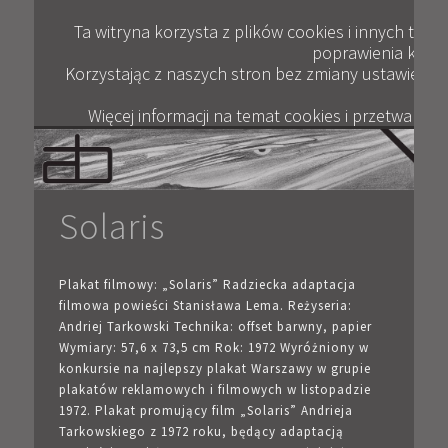
Plik
ANDRZEJ BERTRANDT
JAK KUPOWAĆ
KONTAKT
WYWIADY
GALERIA
OPINIE
BLOG
FILM
Ta witryna korzysta z plików cookies i innych tec
poprawienia komfor
Korzystając z naszych stron bez zmiany ustawień pr
Więcej informacji na temat cookies i przetwarza
Solaris
Plakat filmowy: „Solaris” Radziecka adaptacja
filmowa powieści Stanisława Lema. Reżyseria:
Andriej Tarkowski Technika: offset barwny, papier
Wymiary: 57,6 x 73,5 cm Rok: 1972 Wyróżniony w
konkursie na najlepszy plakat Warszawy w grupie
plakatów reklamowych i filmowych w listopadzie
1972. Plakat promujący film „Solaris” Andrieja
Tarkowskiego z 1972 roku, będący adaptacją