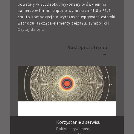
powstały w 2002 roku, wykonany ołówkiem na
papierze w formie elipsy o wymiarach 41,8 x 31,7
cm, to kompozycja o wyraźnych wpływach estetyki
wschodu, łącząca elementy pejzażu, symboliki i
Czytaj dalej →
Następna strona
→
Korzystanie z serwisu
Sk
Polityka prywatności
Re